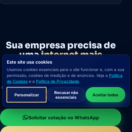
Sua empresa precisa de
uma
internet mais
profissional?
Este site usa cookies
Usamos cookies essenciais para o site funcionar e, com a sua
permissão, cookies de medição e de anúncios.
Veja a
Política
Solicite agora uma cotação empresarial e
de Cookies
e a
Política de Privacidade
.
consulte a melhor solução WebFiber para o seu
Recusar não
Personalizar
Aceitar todos
endereço.
essenciais
Solicitar cotação no WhatsApp