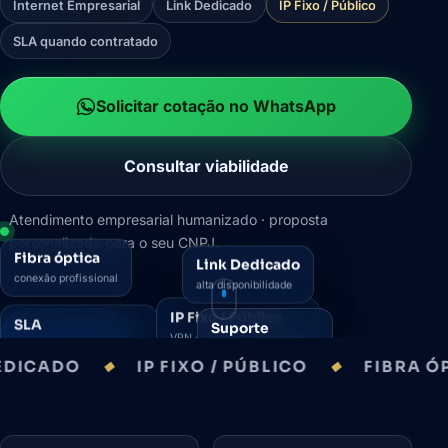
Internet Empresarial
Link Dedicado
IP Fixo / Público
SLA quando contratado
Solicitar cotação no WhatsApp
Consultar viabilidade
Atendimento empresarial humanizado · proposta
personalizada para o seu CNPJ.
Fibra óptica
Link Dedicado
conexão profissional
alta disponibilidade
SLA
IP Fixo / Público
Suporte
disponibilidade contratada
VPN · câmeras · servidores
técnico especializado
IP FIXO / PÚBLICO
FIBRA ÓPTICA
◆
◆